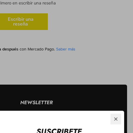
rimero en escribir una reseña
Escribir una
reseña
a después
con Mercado Pago.
Saber más
NEWSLETTER
Se el primero en enterarte de nuestras
promociones y eventos. ¡Inscribete!
SUSCRIBETE