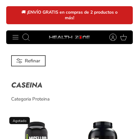
Ir
🚚
¡ENVÍO GRATIS en compras de 2 productos o
al
más!
contenido
Buscar
Refinar
CASEINA
Categoria Proteina
Agotado