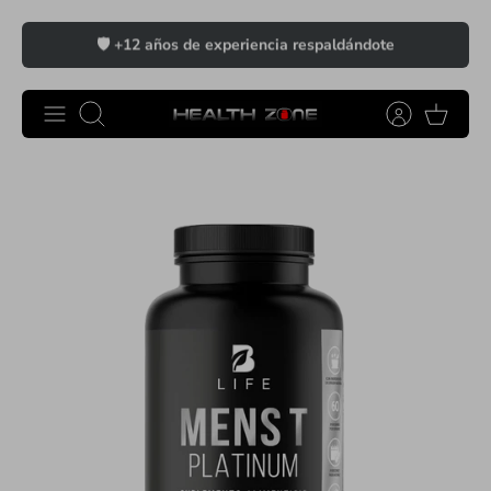
Ir
🛡️ +12 años de experiencia respaldándote
al
contenido
Buscar